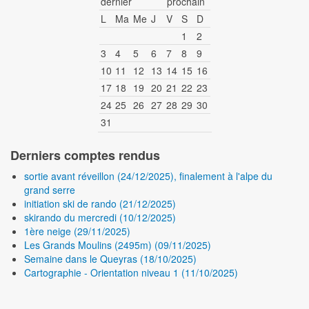
L
Ma
Me
J
V
S
D
1
2
3
4
5
6
7
8
9
10
11
12
13
14
15
16
17
18
19
20
21
22
23
24
25
26
27
28
29
30
31
Derniers comptes rendus
sortie avant réveillon (24/12/2025), finalement à l'alpe du
grand serre
initiation ski de rando (21/12/2025)
skirando du mercredi (10/12/2025)
1ère neige (29/11/2025)
Les Grands Moulins (2495m) (09/11/2025)
Semaine dans le Queyras (18/10/2025)
Cartographie - Orientation niveau 1 (11/10/2025)