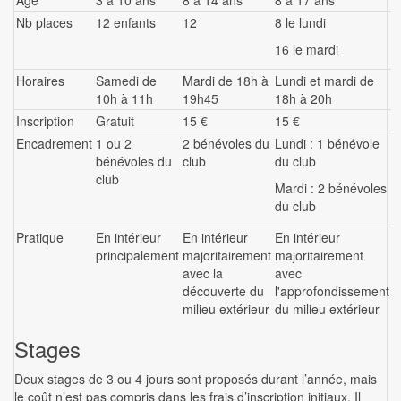
Age
3 à 10 ans
8 à 14 ans
8 à 17 ans
Nb places
12 enfants
12
8 le lundi
16 le mardi
Horaires
Samedi de
Mardi de 18h à
Lundi et mardi de
10h à 11h
19h45
18h à 20h
Inscription
Gratuit
15 €
15 €
Encadrement
1 ou 2
2 bénévoles du
Lundi : 1 bénévole
bénévoles du
club
du club
club
Mardi : 2 bénévoles
du club
Pratique
En intérieur
En intérieur
En intérieur
principalement
majoritairement
majoritairement
avec la
avec
découverte du
l'approfondissement
milieu extérieur
du milieu extérieur
Stages
Deux stages de 3 ou 4 jours sont proposés durant l’année, mais
le coût n’est pas compris dans les frais d’inscription initiaux. Il